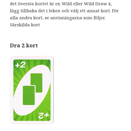
det översta kortet är en Wild eller Wild Draw 4,
lägg tillbaka det i leken och välj ett annat kort. För
alla andra kort, se anvisningarna som följer.
Särskilda kort
Dra 2 kort