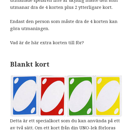
utmanar dra de 4 korten plus 2 ytterligare kort.
Endast den person som måste dra de 4 korten kan
göra utmaningen.
Vad är de här extra korten till för?
Blankt kort
Detta är ett specialkort som du kan använda på ett
av två sätt. Om ett kort från din UNO-lek förloras